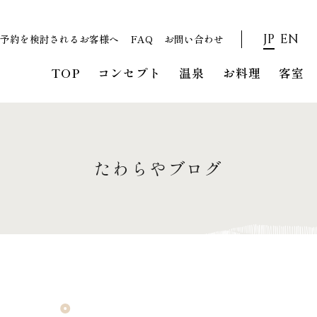
アクセス / 周辺観
採用情
ご予約を検討されるお客様
光
報
へ
JP
EN
ご予約を検討されるお客様へ
FAQ
お問い合わせ
TOP
コンセプト
温泉
お料理
客室
1部屋あたり
名
日付未定
たわらやブログ
タイプから選ぶ
宿泊プラ
TEL.
0761-78-1321
予約確認・変更・
お客様へ
WEB会員新規登