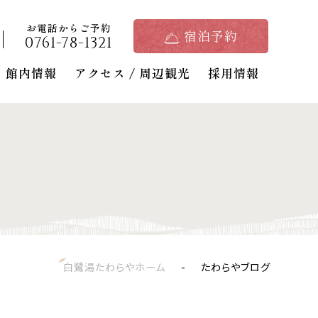
TEL.
0761-78-
宿泊予約
1321
お電話からご予約
宿泊予約
0761-78-1321
FAQ
お問い合わせ
館内情報
アクセス / 周辺観光
採用情報
部屋数
検索
部屋
ン一覧
白鷺湯たわらやホーム
たわらやブログ
キャンセル
録
マイページログイン