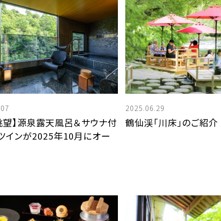
けます。（大人1名様につき1枚）
す。
同
※宿泊代への適用は不可。
※
よりお得なＷＥＢ会員制度もございます。ぜひご登録ください
.07
2025.06.29
眺望】源泉露天風呂＆サウナ付
鶴仙渓「川床」のご紹介
ツインが2025年10月にオー