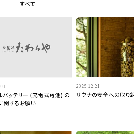
すべて
公式サイト限定
宿泊予約特典
2025.12.21
.01
サウナの安全への取り
ルバッテリー (充電式電池) の
に関するお願い
館内利用券500円分プレゼント！
様
売店やお飲み物代などご滞在中にご利用いただ
通