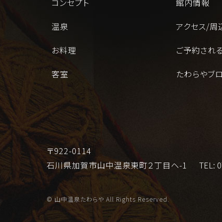
コンセプト
館内情報
温泉
アクセス/周
お料理
ご予約され
客室
たわらやブ
〒922-0114
石川県加賀市山中温泉東町２丁目ヘ-1
TEL:
0
© 山中温泉たわらや All Rights Reserved.