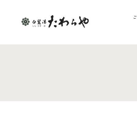
コンセプ
温
お料
客
館内情
TOP
ト
泉
理
室
報
宿泊日
客室
ご予約を検討される