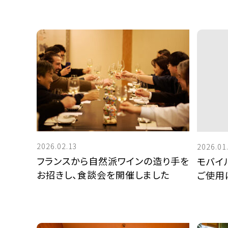
2026.02.13
2026.01
フランスから自然派ワインの造り手を
モバイ
お招きし、食談会を開催しました
ご使用
ベストレート宣言！
公式ホームページからのご予約で、大人1名