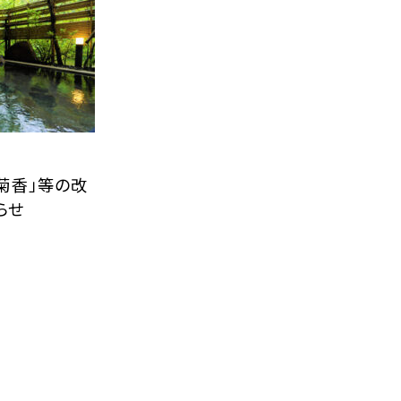
「菊香」等の改
らせ